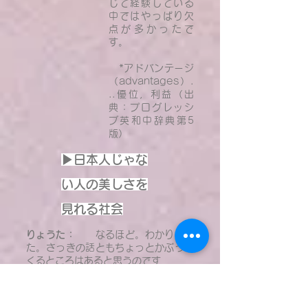
じて経験している
中ではやっぱり欠
点が多かったで
す。
*アドバンテージ
（advantages）.
..優位，利益（出
典：プログレッシ
ブ英和中辞典第5
版）
▶日本人じゃな
い人の美しさを
見れる社会
りょうた：
なるほど。わかりまし
た。さっきの話ともちょっとかぶって
くるところはあると思うのです
が、多様性の観点
から言うと日本社
会はどういう課題