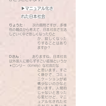
▶マニュアル化さ
れた日本社会
りょうた：
次の質問ですが、多様
性の観点から考えて、日本社会で生活
していく中で悲しくなったりと
か、寂しくなった
りすることはあり
ますか？
Dさん：
ありますね。日本社会
は外国人に限らずすごい孤独というか
＊ロンリー（lonely）な社会だな
と思います。すご
く静かで、コミュ
ニケーションが結
構少ないのかなと
思います。人間的
じゃないと言った
ら変だけど、マニ
ュアル化された社