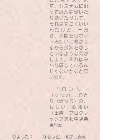
会だなと思いま
す。システムに沿
ってみんな働いた
り動いたりして、
それはすごくいい
んだけど、一方
で、人間をロボッ
トみたいに働かせ
るから孤独を感じ
ているような気が
します。それはみ
んな感じているん
じゃないかなと思
います。
*ロンリー
（lonely）...ひと
り（ぼっち）の，
寂しい，心細い
（出典：プログレ
ッシブ英和中辞典
第5版）
りょうた：
なるほど。確かに表面