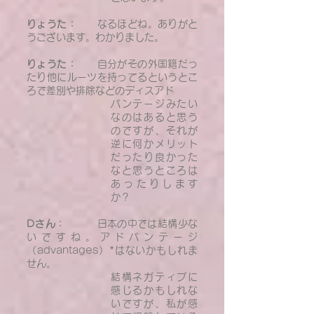
りょうた：
なるほどね。ありがと
うございます。わかりました。
りょうた：
自分がその外国籍だっ
たり他にルーツを持ってるというとこ
ろで差別や排除などのディスアド
バンテージみたい
なのはあると思う
のですが、それが
逆に何かメリット
だったり良かった
なと思うところは
あったりします
か？
Dさん：
日本の中では結構少な
いですね。アドバンテージ
（advantages）*はないかもしれま
せん。
結
構ネガティブに
感じるかもしれな
いですが、私が感