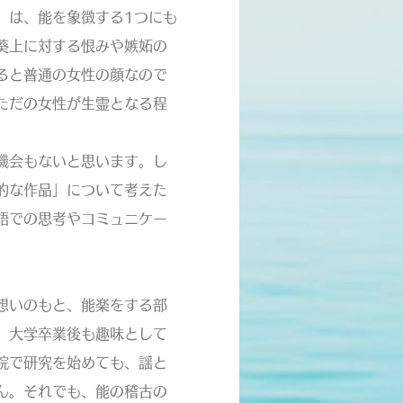
』は、能を象徴する1つにも
葵上に対する恨みや嫉妬の
ると普通の女性の顔なので
ただの女性が生霊となる程
機会もないと思います。し
的な作品」について考えた
語での思考やコミュニケー
想いのもと、能楽をする部
。大学卒業後も趣味として
院で研究を始めても、謡と
ん。それでも、能の稽古の