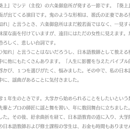
上』でシテ（主役）の六条御息所が発する一節です。『葵上
面が出てくる演目です。鬼のような形相は、源氏の正妻である
知れ」と言うとき、六条御息所はまだ般若面ではなく、一見す
味深な面を付けていますが、遠目にはただの女性に見えます。
恐ろしく、悲しい台詞です。
知れ」と言うことはないだろうし、日本語教師として教える
中に他にもたくさんあります。「人生に影響を与えたバイブル
浮かび、１つを選びがたく、悩みました。その中で、私の日本
中に、謡曲があることに気付きました。
１年生のときです。大学から始められることをしたいという
先輩とプロの師匠に謡と舞を習い、年に数回舞台に立ちました
した。その後、紆余曲折を経て、日本語教育の道に入り、大学
の日本語教師および修士課程の学生は、お金も時間もありませ