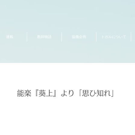
連載
教師物語
協働企画
トガルについて
能楽『葵上』より「思ひ知れ」