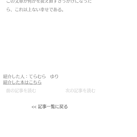
この文章が何かを捉え直すきっかけになった
ら、これ以上ない幸せである。
紹介した人：てらむら ゆり
紹介した本はこちら
前の記事を読む
次の記事を読む
<< 記事一覧に戻る
(Copyright 2020)
一般社団法人 言語文化教育研
究学会
| 隔月15日更新