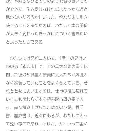
か。本好きなひとのものよりも質の低いもの
ができて、引き受けなければよかったなどと
思わないだろうか」だった。悩んだ末に引き
受けることを決めたのは、わたしと本の関係
が大きく変わったきっかけについて書きたい
と思ったからである。
わたしには兄が二人いて、1番上の兄はい
わゆる「本の虫」で、その莫大な読書量に比
例した彼の知識量と語彙に大人たちが幾度と
なく絶賛していたことをよく覚えている。そ
れとともに思い出すのは、仕事の後に疲れて
いるにも関わらず本を読み耽る母の姿であ
る。高く積み上げられた数々の小説、哲学
書、歴史書は、近くにあるが、わたしにとっ
て遠い存在でありつづけた。かといって全く