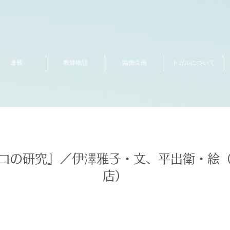
連載
教師物語
協働企画
トガルについて
コの研究』／伊澤雅子・文、平出衛・絵
店）