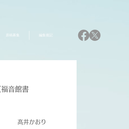
原稿募集
編集後記
（福音館書
髙井かおり