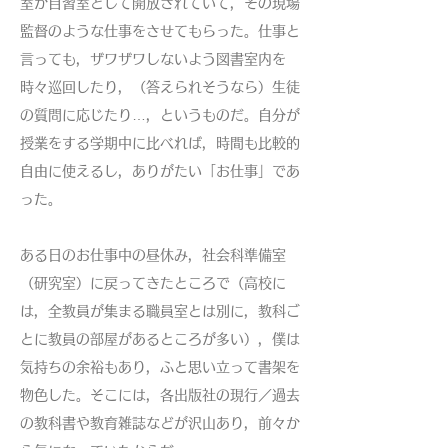
室が自習室として開放されていて，その現場
監督のような仕事をさせてもらった。仕事と
言っても，ザワザワしないよう図書室内を
時々巡回したり，（答えられそうなら）生徒
の質問に応じたり…，というものだ。自分が
授業をする学期中に比べれば，時間も比較的
自由に使えるし，ありがたい「お仕事」であ
った。
ある日のお仕事中の昼休み，社会科準備室
（研究室）に戻ってきたところで（高校に
は，全教員が集まる職員室とは別に，教科ご
とに教員の部屋があるところが多い），僕は
気持ちの余裕もあり，ふと思い立って書架を
物色した。そこには，各出版社の現行／過去
の教科書や教育雑誌などが沢山あり，前々か