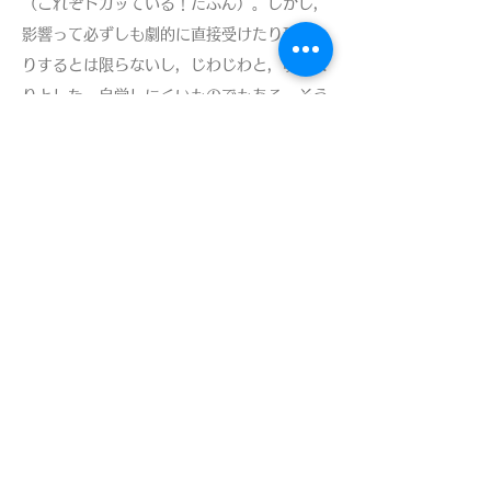
（これぞトガッている！たぶん）。しかし，
影響って必ずしも劇的に直接受けたり現れた
りするとは限らないし，じわじわと，ゆっく
りとした，自覚しにくいものでもある。そう
考えたときに，僕は研究と自分への影響，変
化に気づくことができる本（写真集）を介す
ることで，二次的に（？），一回り経て
（？），影響を受けてきたと言うこともでき
るだろう。
『ポートレイト』は，今後も見え方が変わっ
てくるかも知れない。