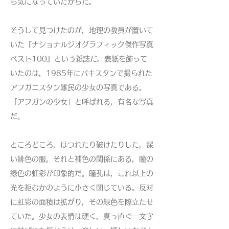
ら気になっていたからだ。
そうして見つけたのが，地理の教員が置いて
いた『ナショナルジオグラフィック傑作写真
ベスト100』という雑誌だ。表紙を飾って
いたのは，1985年にパキスタンで撮られた
アフガニスタン難民の少女の写真である。
「アフガンの少女」と呼ばれる，有名な写真
だ。
ところどころ，ほつれたり破けたりした，深
い緋色の服。それと補色の関係にある，瞳の
緑色の虹彩が印象的だ。瞳孔は，これ以上の
光を拒むかのように小さく閉じている。反対
に虹彩の面積は拡がり，その緑色を際立たせ
ていた。少女の表情は硬く，真っ直ぐ一文字