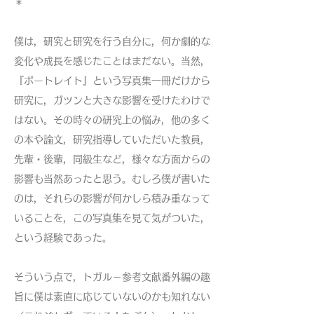
＊
僕は，研究と研究を行う自分に，何か劇的な
変化や成長を感じたことはまだない。当然，
『ポートレイト』という写真集一冊だけから
研究に，ガツンと大きな影響を受けたわけで
はない。その時々の研究上の悩み，他の多く
の本や論文，研究指導していただいた教員，
先輩・後輩，同級生など，様々な方面からの
影響も当然あったと思う。むしろ僕が書いた
のは，それらの影響が何かしら積み重なって
いることを，この写真集を見て気がついた，
という経験であった。
そういう点で，トガル－参考文献番外編の趣
旨に僕は素直に応じていないのかも知れない