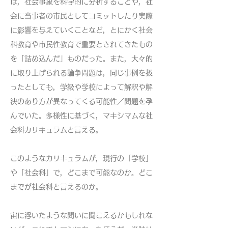
は，社会事象を科学的に分析することや，社
会に当事者の市民としてコミットしたり実際
に影響を与えていくことなど，とにかく社会
科教育や市民性教育で重要とされてきたもの
を「詰め込んだ」ものだった。また，大々的
に取り上げられる論争問題は，同じ事例を扱
ったとしても，学級や学校によって解釈や解
決のあり方が異なってくる可能性／問題を孕
んでいた。多様性に基づく，マキシマムな社
会科カリキュラムと言える。
このようなカリキュラムが，現行の「学校」
や「社会科」で，どこまで可能なのか。どこ
までが社会科と言えるのか。
宙に浮いたような問いに聞こえるかもしれな