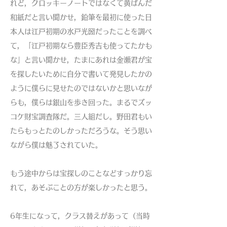
れど，クロッキーノートではなくて黄ばんだ
和紙だと言い聞かせ，鉛筆を最初に使った日
本人は江戸初期の水戸光圀だったことを調べ
て，「江戸初期なら豊臣秀吉も使ってたかも
な」と言い聞かせ，たまにあれは金瀬君が宝
を探したいために自分で書いて発見したかの
ように僕らに見せたのではないかと思いなが
らも，僕らは銀山を歩き回った。まるでズッ
コケ財宝調査隊だ。三人組だし。野田君もい
たらもっとたのしかっただろうな。そう思い
ながら僕は魅了されていた。
もう途中からは宝探しのことなどすっかり忘
れて，あそぶことの方が楽しかったと思う。
6年生になって，クラス替えがあって（当時