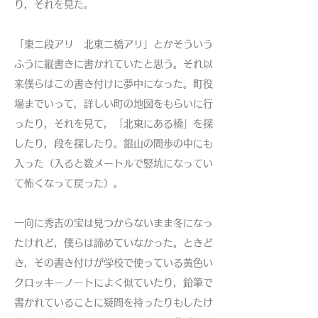
り，それを見た。
「東ニ段アリ 北東ニ橋アリ」とかそういう
ふうに縦書きに書かれていたと思う。それ以
来僕らはこの書き付けに夢中になった。町役
場までいって，詳しい町の地図をもらいに行
ったり，それを見て，「北東にある橋」を探
したり，段を探したり。銀山の間歩の中にも
入った（入ると数メートルで竪坑になってい
て怖くなって戻った）。
一向に秀吉の宝は見つからないまま冬になっ
たけれど，僕らは諦めていなかった。ときど
き，その書き付けが学校で使っている黄色い
クロッキーノートによく似ていたり，鉛筆で
書かれていることに疑問を持ったりもしたけ