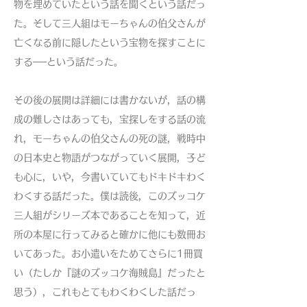
物を埋めていたという話を聞くという話だっ
た。そして三人組はモーちゃんの伯父さんが
亡くなる前に隠したという宝物を探すことに
する──という話だった。
その後の展開は詳細には書かないが，話の構
成の難しさはあっても，宝探しをする話の流
れ，モーちゃんの伯父さんの死の謎，戦時中
の日本史と物語がつながっていく展開，子ど
も心に，いや，今書いていてもドキドキわく
わくする話だった。僕は読後，このズッコケ
三人組がシリーズ本であることを知って，近
所の本屋に行ってみると確かに他にも数冊お
いてあった。お小遣いをためてさらに1冊買
い（たしか『謎のズッコケ海賊島』だったと
思う），これもとてもわくわくした話だっ