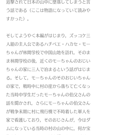
追撃されて日本の山中に墜落してしまうと言
う話である（ここは物語になっていて読みや
すかった）。
そしてようやく本編がはじまり，ズッコケ三
人組の主人公であるハチベエ・ハカセ・モー
ちゃんが林間学校で中国山地を訪れ，そのま
ま林間学校の後，近くのモーちゃんのおじい
ちゃんの家に三人で泊まるという話がはじま
る。そして，モーちゃんのそのおじいちゃん
の家で，戦時中に村の崖から落ちて亡くなっ
た当時中学生だったモーちゃんの伯父さんの
話を聞かされ，さらにモーちゃんの伯父さん
が戦争末期に村に飛行機で不時着した軍人を
家で看護しており，そのおじさんが，今はダ
ムになっている当時の村の山の中に，何か宝