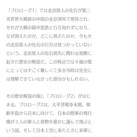
「プロローグ1」では北京原人の化石が第二
次世界大戦前の中国の北京郊外で発見され，
それが大戦の最中忽然と行方知れずになり，
なぜ消えたのか，どこに消えたのか，今もそ
の北京原人の化石の行方は見つかっていない
という，北京原人の化石消失に関わる実際に
起きた歴史の解説だ。この時点では９歳の僕
にとってはすごく難しくて多分当時は完全に
は理解できていなかった部分かもしれない。
その歴史解説の後に「プロローグ2」がはじ
まる。プロローグ2は，太平洋戦争末期，朝
鮮半島から日本に向けて，日本の陸軍の飛行
機が２人の軍人と荷物を密かに運んで飛ぶと
いう話。そして日本上空に来たときに米軍に