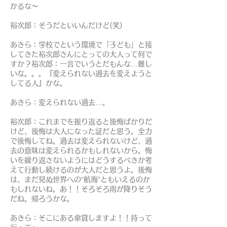
かるな～
裕次郎：そうだといいんだけど(笑)
あきら：学校でという環境で「子ども」と接
してきた裕次郎さんにとっての大人って何で
すか？裕次郎：一言でいうとだもんな…難し
いな。。。『変えられない過去を変えようと
してる人』かな。
あきら：変えられない過去…。
裕次郎：これまでを振り返ると後悔ばかりだ
けど、後悔は大人になった証だと思う。全力
で後悔してね。過去は変えられないけど、過
去の意味は変えられるかもしれないから。悔
いを繰り返さないようにはどうするべきか考
えて行動し続けるのが大人だと思うよ。後悔
は、まだ見ぬ世界への“航海”ともいえるのか
もしれないね。あ！！そろそろ雨が降りそう
だね。帰ろうかな。
あきら：そこにある傘貸しますよ！！持って