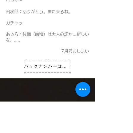
行って～
裕次郎：ありがとう。また来るね。
ガチャっ
あきら：後悔（航海）は大人の証か…新しい
な。。。
7月号おしまい
バックナンバーはこちら
(Copyright 2020)
一般社団法人 言語文化教育研