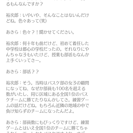
るもんなんですか？
裕次郎：いやいや、そんなことはないんだけ
どね。色々あって(笑)
あきら：色々？！聞かせてください。
裕次郎：何十年も前だけど、初めて着任した
中学校は都心の学校だったの。それなりにや
んちゃな子もいたけど、授業も部活もなんか
上手くいってさー。
あきら：部活？？
裕次郎：そう。当時はバスケ部の女子の顧問
になってね、なぜか部員も100名を超える
数がいたし、同じ区域にある全国1位のバス
ケチームに勝てたりなんかしてさ。練習ゲー
ムの話だけどね。もちろん近隣の地域の中で
負け知らずのチームになったんだよ。
あきら：部員数にもびっくりですけど、練習
ゲームとはいえ全国1位のチームに勝てちゃ