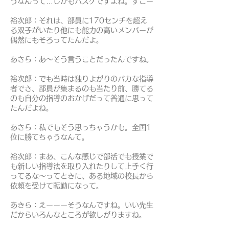
うなんって…しかもバスケですよね。すごー
裕次郎：それは、部員に170センチを超え
る双子がいたり他にも能力の高いメンバーが
偶然にもそろってたんだよ。
あきら：あ～そう言うことだったんですね。
裕次郎：でも当時は独りよがりのバカな指導
者でさ、部員が集まるのも当たり前、勝てる
のも自分の指導のおかげだって普通に思って
たんだよね。
あきら：私でもそう思っちゃうかも。全国1
位に勝てちゃうなんて。
裕次郎：まあ、こんな感じで部活でも授業で
も新しい指導法を取り入れたりして上手く行
ってるな～ってときに、ある地域の校長から
依頼を受けて転勤になって。
あきら：えーーーそうなんですね。いい先生
だからいろんなところが欲しがりますね。