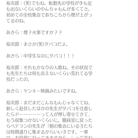
裕次郎：(笑)でもね、転勤先の学校が手も足
も出ないくらいのやんちゃもんが多くてさ。
初めての全校集会であちこちから煙が上がっ
てるのね。
あきら：煙？火事ですか？？
裕次郎：まさか(笑)タバコだよ。
あきら：中学生なのにタバコ！！！
裕次郎：それもかなりの人数ね。その状況で
も先生たちは何も言えないくらい荒れてる学
校だったの。
あきら：ヤンキー映画みたいですね。
裕次郎：まだまだこんなもんじゃなくてね、
新しく赴任したほかの先生がタバコを注意し
たらドーーーーーって人が押し寄せてきて、
もう収集つかないくらいに。職員室に戻った
らベテランの先生が「朝の集会にいる子たち
は時間通りに集まるからいい子です。一軍
は、お昼前にやってきますから。」って言わ