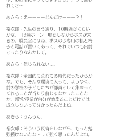
れてさ～
あきら：えーーーーどんだけーーー？！
裕次郎：先生の言う通り、10時過ぎくらい
かな、「3連ホーン」鳴らしながらボスが来
るの。職員室にはね、ボスの子専用の机と椅
子と電話が置いてあって、それでいつも出前
とったりなんかして。
あきら：信じられない…。
裕次郎：全国的に荒れてる時代だったからか
な。でも、そんな環境に入って、ようやく、
前の学校の子どもたちが部員として集まって
くれることが当たり前じゃなかったことと
か、部活/授業が自分が教えることだけでは
成立しないって分かったんだよね。
あきら：うんうん。
裕次郎：そういう反省をしながら、もっと勉
強続けないとな～って強く思ったんだよね。