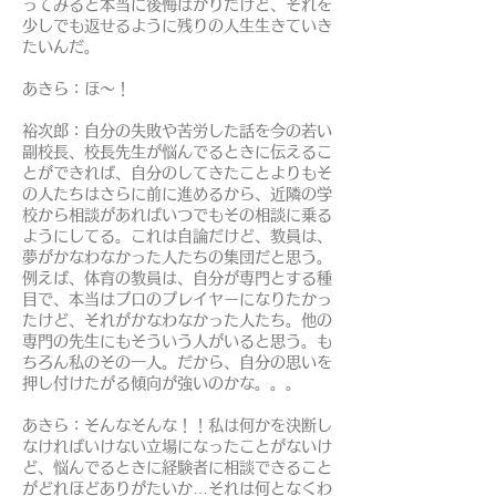
ってみると本当に後悔ばかりだけど、それを
少しでも返せるように残りの人生生きていき
たいんだ。
あきら：ほ～！
裕次郎：自分の失敗や苦労した話を今の若い
副校長、校長先生が悩んでるときに伝えるこ
とができれば、自分のしてきたことよりもそ
の人たちはさらに前に進めるから、近隣の学
校から相談があればいつでもその相談に乗る
ようにしてる。これは自論だけど、教員は、
夢がかなわなかった人たちの集団だと思う。
例えば、体育の教員は、自分が専門とする種
目で、本当はプロのプレイヤーになりたかっ
たけど、それがかなわなかった人たち。他の
専門の先生にもそういう人がいると思う。も
ちろん私のその一人。だから、自分の思いを
押し付けたがる傾向が強いのかな。。。
あきら：そんなそんな！！私は何かを決断し
なければいけない立場になったことがないけ
ど、悩んでるときに経験者に相談できること
がどれほどありがたいか…それは何となくわ