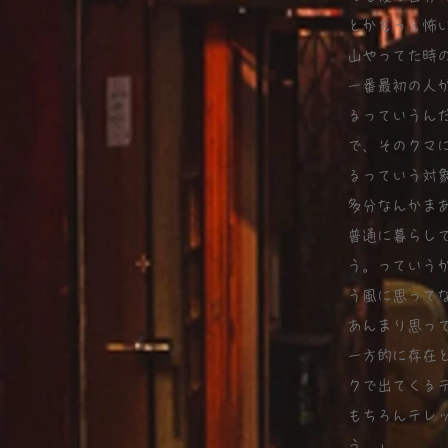
とかもっと怖
山やってた時
一番最初の人
るっていうん
で、そのクマ
るっていう対
多分なんかま
普通に暮らし
う。っていう
う風に思って
あんまり思っ
一方的に存在
クで出てくる
もちろんテレ
う。」