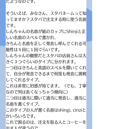
たようなのです。
そういえば、みなさん、スタバネームって知
ってますか？スタバで注文する時に使う名前
です。
しんちゃんの名前が紙のカップにShinjiと正
しい名前のスペルで書かれ、
きちんと名前を正しく発音し呼んでくれる可
能性は５回に１回ぐらいです。
しんちゃんの観察だとスタバの店員さんは大
きく３つぐらいのタイプに分かれます。
一つ目はきちんと英語のスペルを聞いてくれ
て、自分が発音できるまで何度も発音に挑戦
してくれるタイプ。
これは非常に好感が持てます。（でも、丁寧
なので列は長くなっちゃう傾向に）
二つ目は適当に聞いて適当に発音し、適当に
名前を書くタイプ。
このタイプの人が書く名前はshingi, cinziと
かいろいろです。
これで困るのは、注文を取る人とコーヒーを
出す人が違うので、