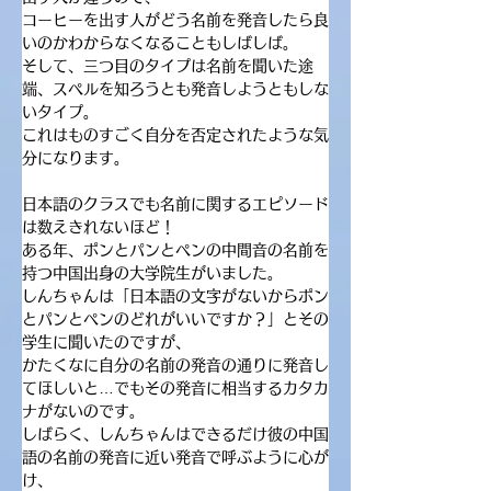
コーヒーを出す人がどう名前を発音したら良
いのかわからなくなることもしばしば。
そして、三つ目のタイプは名前を聞いた途
端、スペルを知ろうとも発音しようともしな
いタイプ。
これはものすごく自分を否定されたような気
分になります。
日本語のクラスでも名前に関するエピソード
は数えきれないほど！
ある年、ポンとパンとペンの中間音の名前を
持つ中国出身の大学院生がいました。
しんちゃんは「日本語の文字がないからポン
とパンとペンのどれがいいですか？」とその
学生に聞いたのですが、
かたくなに自分の名前の発音の通りに発音し
てほしいと…でもその発音に相当するカタカ
ナがないのです。
しばらく、しんちゃんはできるだけ彼の中国
語の名前の発音に近い発音で呼ぶように心が
け、