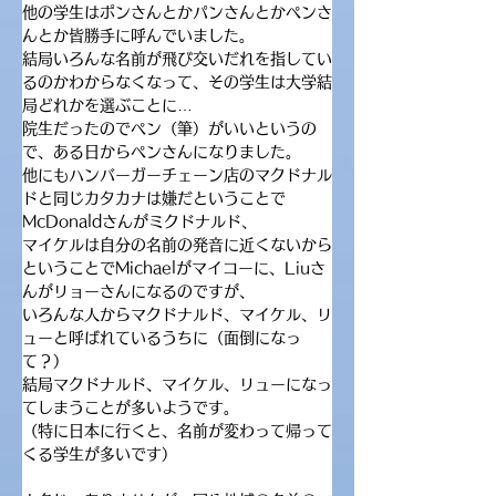
他の学生はポンさんとかパンさんとかペンさ
んとか皆勝手に呼んでいました。
結局いろんな名前が飛び交いだれを指してい
るのかわからなくなって、その学生は大学結
局どれかを選ぶことに…
院生だったのでペン（筆）がいいというの
で、ある日からペンさんになりました。
他にもハンバーガーチェーン店のマクドナル
ドと同じカタカナは嫌だということで
McDonaldさんがミクドナルド、
マイケルは自分の名前の発音に近くないから
ということでMichaelがマイコーに、Liuさ
んがリョーさんになるのですが、
いろんな人からマクドナルド、マイケル、リ
ューと呼ばれているうちに（面倒になっ
て？）
結局マクドナルド、マイケル、リューになっ
てしまうことが多いようです。
（特に日本に行くと、名前が変わって帰って
くる学生が多いです）