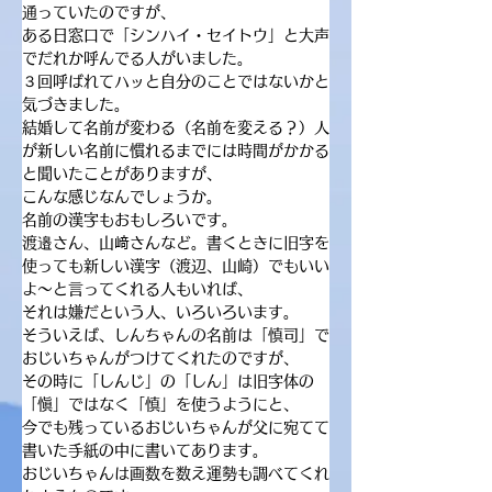
通っていたのですが、
ある日窓口で「シンハイ・セイトウ」と大声
でだれか呼んでる人がいました。
３回呼ばれてハッと自分のことではないかと
気づきました。
結婚して名前が変わる（名前を変える？）人
が新しい名前に慣れるまでには時間がかかる
と聞いたことがありますが、
こんな感じなんでしょうか。
名前の漢字もおもしろいです。
渡邉さん、山﨑さんなど。書くときに旧字を
使っても新しい漢字（渡辺、山崎）でもいい
よ〜と言ってくれる人もいれば、
それは嫌だという人、いろいろいます。
そういえば、しんちゃんの名前は「慎司」で
おじいちゃんがつけてくれたのですが、
その時に「しんじ」の「しん」は旧字体の
「愼」ではなく「慎」を使うようにと、
今でも残っているおじいちゃんが父に宛てて
書いた手紙の中に書いてあります。
おじいちゃんは画数を数え運勢も調べてくれ