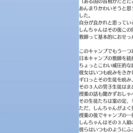
（ある国の首相がたどた
あんまりかわいそうと思
した。
自分が良かれと思ってい
しんちゃんはその後この
教師って基本的におせっ
このキャンプでもう一つ
日本キャンプの教師を統
ちょっとこわい威圧的な
彼女はいつも睨みをきか
ギロっとその生徒を睨み
その３人の男子生徒はま
授業の話も聞かずおしゃ
その生徒たちは案の定、
ただ、しんちゃんがよく
授業の後でキャンプの一
しんちゃんはその３人組
彼らはいつものようにふ