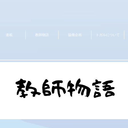
連載
教師物語
協働企画
トガルについて