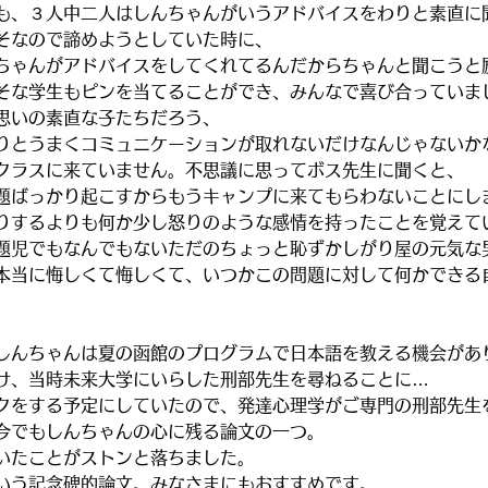
も、３人中二人はしんちゃんがいうアドバイスをわりと素直に
そなので諦めようとしていた時に、
ちゃんがアドバイスをしてくれてるんだからちゃんと聞こうと
そな学生もピンを当てることができ、みんなで喜び合っていま
思いの素直な子たちだろう、
りとうまくコミュニケーションが取れないだけなんじゃないか
クラスに来ていません。不思議に思ってボス先生に聞くと、
題ばっかり起こすからもうキャンプに来てもらわないことにし
りするよりも何か少し怒りのような感情を持ったことを覚えて
題児でもなんでもないただのちょっと恥ずかしがり屋の元気な
本当に悔しくて悔しくて、いつかこの問題に対して何かできる
しんちゃんは夏の函館のプログラムで日本語を教える機会があ
け、当時未来大学にいらした刑部先生を尋ねることに…
クをする予定にしていたので、発達心理学がご専門の刑部先生
今でもしんちゃんの心に残る論文の一つ。
いたことがストンと落ちました。
いう記念碑的論文。みなさまにもおすすめです。