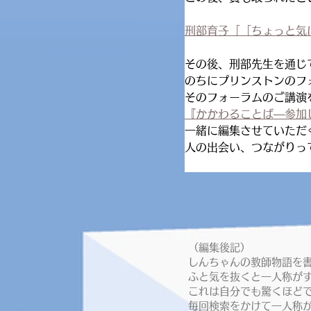
刑部育子「「ちょっと気
その後、刑部先生を通じ
のちにプリンストンのフ
そのフォーラムのご講演
『かかわることば―参加
一緒に編集させていただ
人の出会い、つながりっ
（編集後記）
しんちゃんの教師物語を
ふと気を抜くと一人称が
これは自分でも驚くほど
毎回検索をかけて一人称