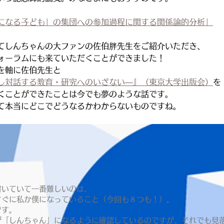
になる子ども」の集団への参加過程に関する関係論的分析」
てしんちゃんの大ファンの佐伯胖先生をご紹介いただき、
ォーラムにも来ていただくことができました！
を軸に佐伯先生と
し対話する教育・研究へのいざない―』（東京大学出版会）
を
くことができたことは今でも夢のような話です。
て本当にどこでどうなるかわからないものですね。
書いていて一番難しいのは、
すぐに私か僕になっていること（今回も８つも！）。
です。
が「しんちゃん」になるように確認しているのですが、それでも見