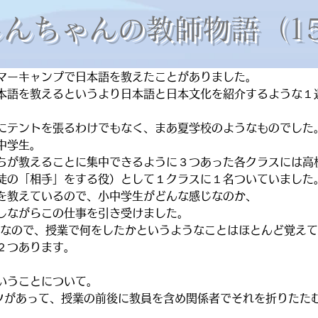
しんちゃんの教師物語（1
マーキャンプで日本語を教えたことがありました。
本語を教えるというより日本語と日本文化を紹介するような１
にテントを張るわけでもなく、まあ夏学校のようなものでした
中学生。
ちが教えることに集中できるように３つあった各クラスには高
徒の「相手」をする役）として１クラスに１名ついていました
を教えているので、小中学生がどんな感じなのか、
しながらこの仕事を引き受けました。
となので、授業で何をしたかというようなことはほとんど覚え
２つあります。
いうことについて。
ツがあって、授業の前後に教員を含め関係者でそれを折りたた