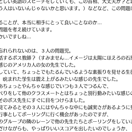
どしい英語のスピーチをしていても、この首相、大丈夫か？と
う人はいないんじゃないかと思います。）などなど、この問題
ることが、本当に相手にとって良いことなのか…
問題を考え続けています。
かいですしね…
忘れられないのは、３人の問題児。
括するボス教師？（すみません…イメージは太陽にほえろの石
感じのアメリカ人の女の先生でした。
していて、ちょっとでもたるんでいるような素振りを見せる生
、睨まれた学生は震え上がるみたいな感じの先生でした。
あちょっとやんちゃな感じでいつも３人でつるんで、
べりをして他のクラスメートとはちょっと別行動みたいな感じ
そのボス先生にすぐに目をつけらました。
見てみるとその３人にはやんちゃな中にも誠実さがあるように
行事としてボーリングに行く機会があったのですが、
のグループの隣のレーンで他の先生たちとボーリングをしてい
ざけながらも、やっぱりいいスコアを出したいのでしょうか、