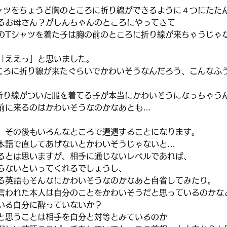
ャツをちょうど胸のところに折り線ができるように４つにたた
るお母さん？がしんちゃんのところにやってきて
のTシャツを着た子は胸の前のところに折り線が来ちゃうじゃ
「ええっ」と思いました。
ころに折り線が来たぐらいでかわいそうなんだろう、こんなふ
折り線がついた服を着てる子が本当にかわいそうになっちゃう
前に来るのはかわいそうなのかなあとも…
、その後もいろんなところで遭遇することになります。
本語で直してあげないとかわいそうじゃないと…
るとは思いますが、相手に通じないレベルであれば、
らないといってくれるでしょうし、
る英語もそんなにかわいそうなのかなあと自省してみたり。
言われた本人は自分のことをかわいそうだと思っているのかな
いる自分に酔っていないか？
と思うことは相手を自分と対等とみているのか