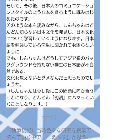
そして、その後、日本人のコミュニケーショ
ンスタイルのような本を貪るように読みはじ
めたのです。
そのような本を読みながら、しんちゃんはど
んどん知らない日本文化を発見し、日本文化
について学習していくようになります。日本
語を勉強している学生に聞かれても困らない
ように…
でも、しんちゃんはどうしてアジア系のバッ
クグラウンドを持たない学生の日本語が不自
然である、
文化も教えないとダメなんだと思ったのでし
ょうか。
（しんちゃんは少し後にこの問題に向き合う
ことになり、どんどん「泥沼」にハマってい
くことになります。）
つづく
（執筆後記）当時色々な研究を授業で
読んでいく中で、「えっ？」と思うこ