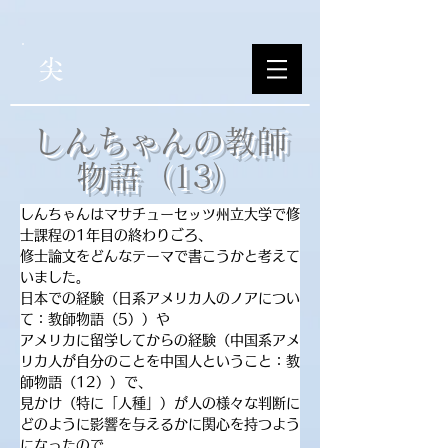
尖
​しんちゃんの教師
物語（13）
しんちゃんはマサチューセッツ州立大学で修
士課程の1年目の終わりごろ、
修士論文をどんなテーマで書こうかと考えて
いました。
日本での経験（日系アメリカ人のノアについ
て：教師物語（5））や
アメリカに留学してからの経験（中国系アメ
リカ人が自分のことを中国人ということ：教
師物語（12））で、
見かけ（特に「人種」）が人の様々な判断に
どのように影響を与えるかに関心を持つよう
になったので、