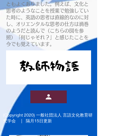
ともよくありました。例えば、文化と
思考のようなことを授業で勉強してい
た時に、英語の思考は直線的なのに対
し、オリエンタルな思考の仕方は渦巻
のようだと読んで（こちらの図を参
照）「何じゃそれ？」と感じたことを
今でも覚えています。
(Copyright 2020)
一般社団法人 言語文化教育研
究学会
| 隔月15日更新