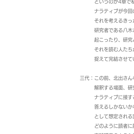
というのが4章で私が
ナラティブが今回のよ
それを考えるきっかけ
研究者である八木さん
起こったり、研究とし
それを読む人たちが、
捉えて完結させていく
三代：この前、北出さん
解釈する場面、研究と
ナラティブに接するこ
答えるしかないかなっ
として想定される実践
どのように読者に届い