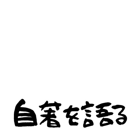
連載
教師物語
協働企画
トガルについて