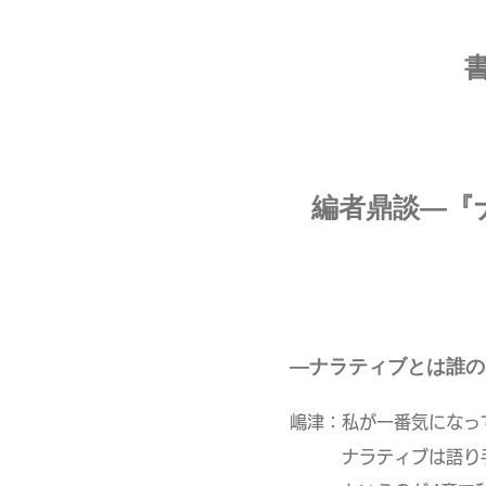
編者鼎談―『
―ナラティブとは誰の
嶋津：私が一番気になっ
ナラティブは語り手だ