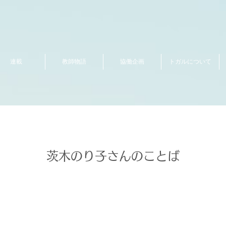
連載
教師物語
協働企画
トガルについて
茨木のり子さんのことば