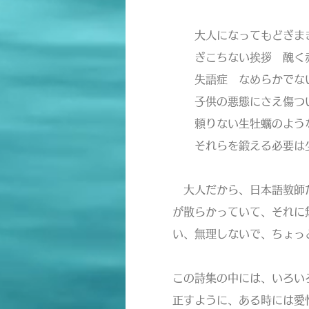
大人になってもどぎまぎ
ぎこちない挨拶 醜く
失語症 なめらかでな
子供の悪態にさえ傷つ
頼りない生牡蠣のよう
それらを鍛える必要は少
大人だから、日本語教師だ
が散らかっていて、それに
い、無理しないで、ちょっ
この詩集の中には、いろい
正すように、ある時には愛