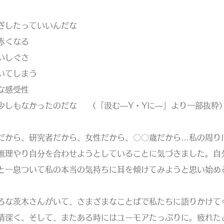
したっていいんだな
赤くなる
いしぐさ
いてしまう
な感受性
しもなかったのだな （「汲む―Y・Yに―」より一部抜粋
から、研究者だから、女性だから、〇〇歳だから…私の周り
無理やり自分を合わせようとしていることに気づきました。自
と一息ついて私の本当の気持ちに耳を傾けてみようと思い始め
ろな茨木さんがいて、さまざまなことばで私たちに語りかけて
情深く、そして、またある時にはユーモアたっぷりに。疲れた