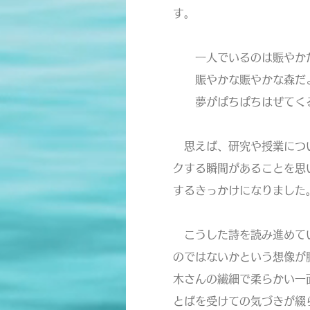
す。
一人でいるのは賑やか
賑やかな賑やかな森だ
夢がぱちぱちはぜてくる
思えば、研究や授業につい
クする瞬間があることを思
するきっかけになりました
こうした詩を読み進めてい
のではないかという想像が
木さんの繊細で柔らかい一
とばを受けての気づきが綴