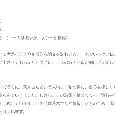
だ
よ
 （「一人は賑やか」より一部抜粋）
て考えるときや刺激的な論文を読むとき、一人でいるけど私
い出させてもらえたと同時に、一人の時間を肯定的に捉え楽し
。
くうちに、茨木さんという人物は、軸を持ち、自らを律しな
膨らんでいきました。しかし、この詩集を締めくくる「汲む―
面も現れています。この詩は茨木さんが尊敬する方のために書
られています。