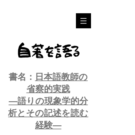
尖
書名：
日本語教師の
省察的実践
―語りの現象学的分
析とその記述を読む
経験―